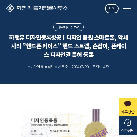
EN
#하앤유-디자인
하앤유 디자인등록성공ㅣ디자인 출원 스마트폰, 악세
사리 ”핸드폰 케이스” 핸드 스트랩, 손잡이, 폰케이
스 디자인권 특허 등록
by 하앤유 특허법률사무소
2024.08.20
조회수
462
카톡상담
전화상담