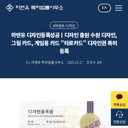
EN
#하앤유-디자인
하앤유 디자인등록성공ㅣ디자인 출원 수원 디자인,
그림 카드, 게임용 카드 ”타로카드” 디자인권 특허
등록
by 하앤유 특허법률사무소
2025.10.17
조회수
304
카톡상담
전화상담