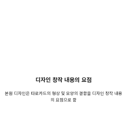
수원디자인, 그래픽카드, 점성, 심볼, 매직, 마술, 게임용 카드, 마술
카드, 마술완구, 그림카드, 완구카드, 교육용 카드, 오라클카드, 퍼즐
카드, 교통 카드, 보드게임카드, 낱말카드, 교재판, 암기판, 윷놀이,
윷놀이판
디자인 창작 내용의 요점
본원 디자인은 타로카드의 형상 및 모양의 결합을 디자인 창작 내용
의 요점으로 함