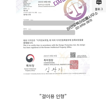
블로그
”걸이용 인형”