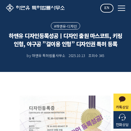
EN
#하앤유-디자인
하앤유 디자인등록성공ㅣ디자인 출원 마스코트, 키링
인형, 야구공 ”걸이용 인형” 디자인권 특허 등록
by 하앤유 특허법률사무소
2025.10.13
조회수
345
카톡상담
전화상담