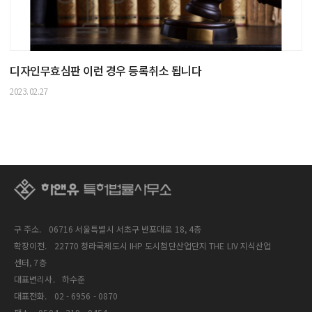
디자인무효심판 이런 경우 등록취소 됩니다
2023.02.27
구 주소.
06716 서울특별시 서초구 반포대로 18, 4층
확장이전.
22770 청라국제도시 IHP 도시첨단산업단지 THE LIV 지식산업
센터, 7층
대표변리사.
하수준
대표전화.
02 - 6956 - 0870