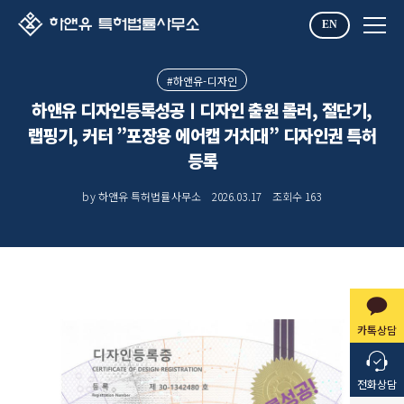
EN
#하앤유-디자인
하앤유 디자인등록성공ㅣ디자인 출원 롤러, 절단기,
랩핑기, 커터 ”포장용 에어캡 거치대” 디자인권 특허
등록
by 하앤유 특허법률사무소
2026.03.17
조회수
163
카톡상담
전화상담