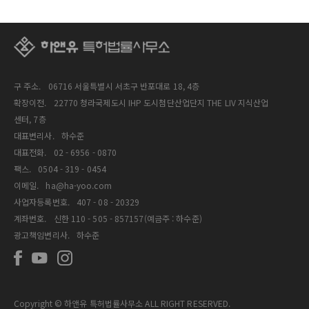
구 주소.
06716 서울특별시 서초구 반포대로 18, 4층
확장이전.
22770 청라국제도시 IHP 도시첨단산업단지 THE LIV 지식산업
센터, 7층
대표변리사.
하수준
대표전화.
02 - 6956 - 0870
팩스.
0504 - 319 - 0454
이메일.
ha@ha-yoo.com
사업자등록번호.
407 - 08 - 20329
계좌번호.
신한 110 - 505 - 857157(예금주 : 하수준)
광고책임변리사.
하수준
Copyright © 하앤유 특허법률사무소 ALL RIGHT RESERVED.