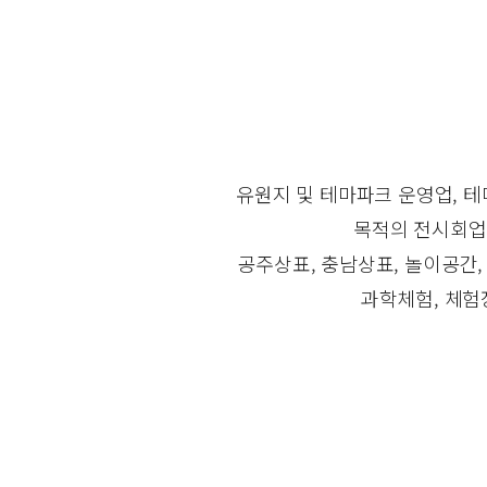
유원지 및 테마파크 운영업, 테
목적의 전시회업,
공주상표, 충남상표, 놀이공간,
과학체험, 체험장