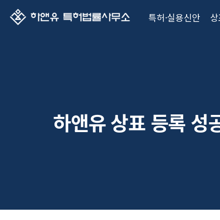
특허·실용신안
상
하앤유 상표 등록 성공