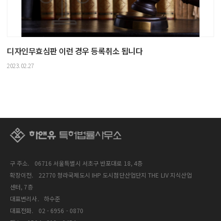
디자인무효심판 이런 경우 등록취소 됩니다
2023.02.27
구 주소.
06716 서울특별시 서초구 반포대로 18, 4층
확장이전.
22770 청라국제도시 IHP 도시첨단산업단지 THE LIV 지식산업
센터, 7층
대표변리사.
하수준
대표전화.
02 - 6956 - 0870