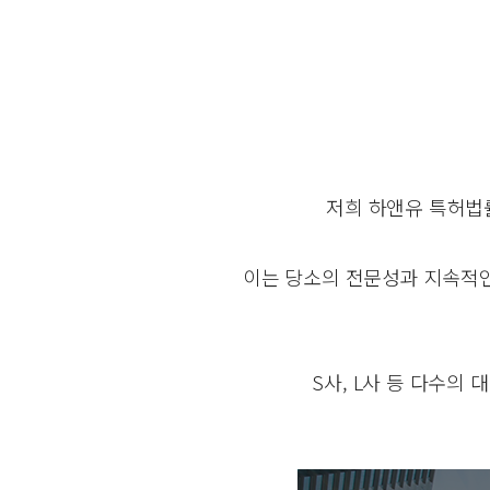
저희 하앤유 특허
이는 당소의 전문성과 지속적인
S사, L사 등 다수의