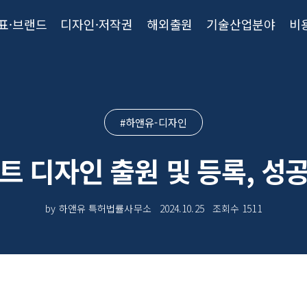
표·브랜드
디자인·저작권
해외출원
기술산업분야
비
#하앤유-디자인
트 디자인 출원 및 등록, 성
by 하앤유 특허법률사무소
2024.10.25
조회수
1511