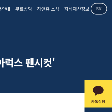
용안내
무료상담
하앤유 소식
지식재산정보
EN
아럭스 팬시컷'
카톡상담