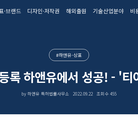
표·브랜드
디자인·저작권
해외출원
기술산업분야
비
#하앤유-상표
록 하앤유에서 성공! - '티
by 하앤유 특허법률사무소
2022.09.22
조회수
455