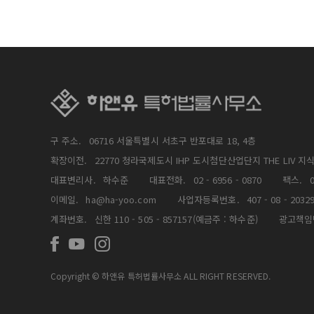
구 주소.
06716 서울특별시 서초구 반포대로 18, 4층
확장이전.
22770 청라국제도시 IHP 도시첨단산업단지 THE LIV 지
대표변리사.
하수준
대표전화.
02 - 6956 - 0870
팩스.
0
이메일.
ha@ha-yoo.com
사업자등록번호.
407 - 08 - 2032
계좌번호.
신한 110 - 505 - 857157(예금주 : 하수준)
광고책임
Copyright © 하앤유 특허법률사무소 ALL RIGHT RESERVED.