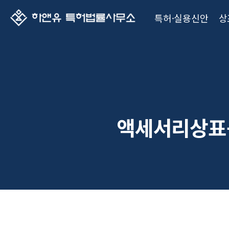
특허·실용신안
상
액세서리상표등