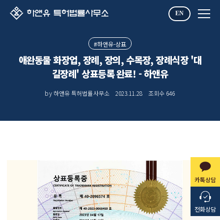
EN
#하앤유-상표
애완동물 화장업, 장례, 장의, 수목장, 장례식장 '대
길장례' 상표등록 완료! - 하앤유
by 하앤유 특허법률사무소
2023.11.28
조회수
646
카톡상담
전화상담