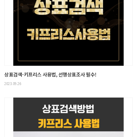
상표검색-키프리스 사용법, 선행상표조사 필수!
2023.09.26