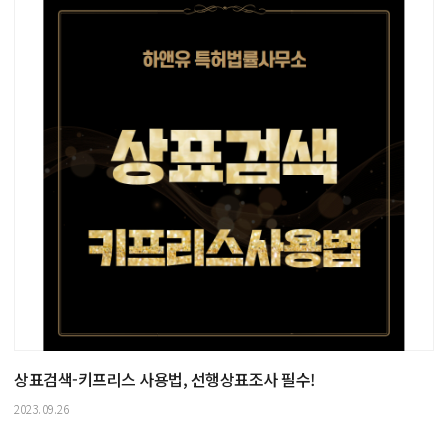
상표검색-키프리스 사용법, 선행상표조사 필수!
2023.09.26