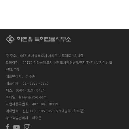
구 주소.
06716 서울특별시 서초구 반포대로 18, 4층
확장이전.
22770 청라국제도시 IHP 도시첨단산업단지 THE LIV 지식산업
센터, 7층
대표변리사.
하수준
대표전화.
02 - 6956 - 0870
팩스.
0504 - 319 - 0454
이메일.
ha@ha-yoo.com
사업자등록번호.
407 - 08 - 20329
계좌번호.
신한 110 - 505 - 857157(예금주 : 하수준)
광고책임변리사.
하수준