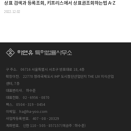
상표 검색과 등록조회, 키프리스에서 상표권조회하는법 A-Z
2022.12.02
구 주소.
06716 서울특별시 서초구 반포대로 18, 4층
확장이전.
22770 청라국제도시 IHP 도시첨단산업단지 THE LIV 지식산업
센터, 7층
대표변리사.
하수준
대표전화.
02 - 6956 - 0870
팩스.
0504 - 319 - 0454
이메일.
ha@ha-yoo.com
사업자등록번호.
407 - 08 - 20329
계좌번호.
신한 110 - 505 - 857157(예금주 : 하수준)