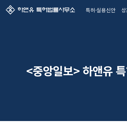
특허·실용신안
상
<중앙일보> 하앤유 특