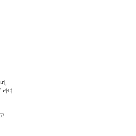
며,
" 라며
라고