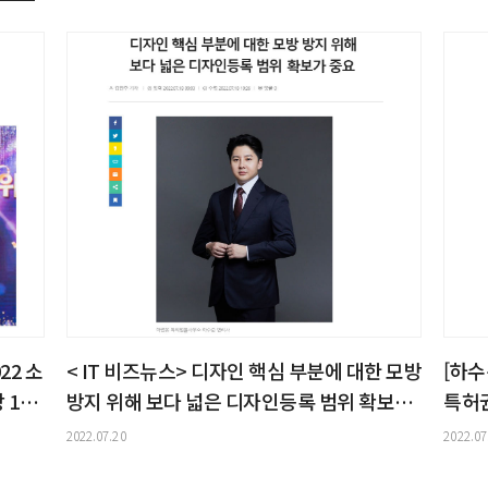
22 소
< IT 비즈뉴스> 디자인 핵심 부분에 대한 모방
[하수
 1위
방지 위해 보다 넓은 디자인등록 범위 확보가
특허권
중요
어파
2022.07.20
2022.07