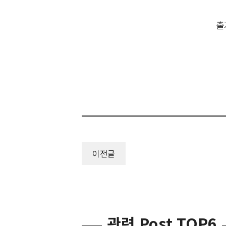
출
이전글
관련 Post TOP6