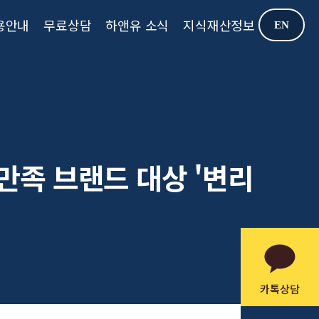
용안내
무료상담
하앤유 소식
지식재산정보
EN
만족 브랜드 대상 '변리
카톡상담