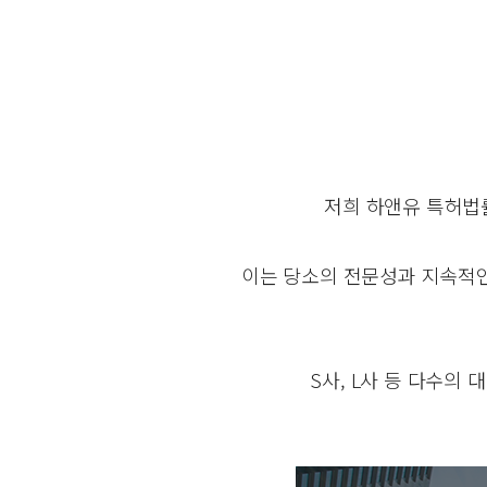
저희 하앤유 특허
이는 당소의 전문성과 지속적인
S사, L사 등 다수의