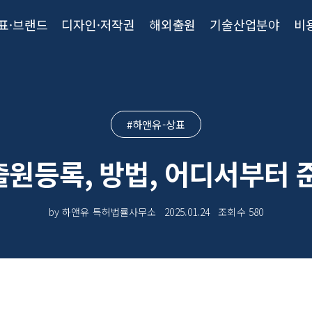
표·브랜드
디자인·저작권
해외출원
기술산업분야
비
#하앤유-상표
출원등록, 방법, 어디서부터 
by 하앤유 특허법률사무소
2025.01.24
조회수
580