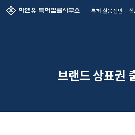
특허·실용신안
상
브랜드 상표권 