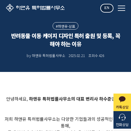
EN
#하앤유-상표
반려동물 이동 케이지 디자인 특허 출원 및 등록, 꼭
해야 하는 이유
by 하앤유 특허법률사무소
2025.02.21
조회수
426
안녕하세요,
하앤유 특허법률사무소의 대표 변리사 하수준
입니다.
카톡상담
저희 하앤유 특허법률사무소는 다양한 기업들과의 성공적인 협업을
전화상담
통해,