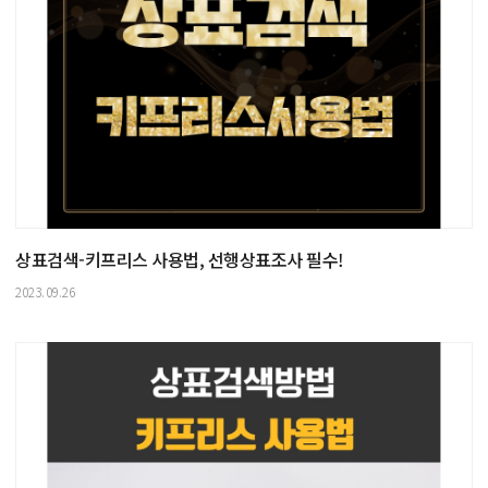
상표검색-키프리스 사용법, 선행상표조사 필수!
2023.09.26