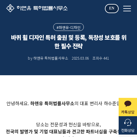
EN
#하앤유-디자인
바퀴 휠 디자인 특허 출원 및 등록, 독창성 보호를 위
한 필수 전략
by 하앤유 특허법률사무소
2025.03.06
조회수
441
안녕하세요.
하앤유 특허법률사무소
의 대표 변리사 하수준입니다.
카톡상담
당소는 전문성과 헌신을 바탕으로,
전화상담
전국의 발명가 및 기업 대표님들과 견고한 파트너십을 구축
하고 있