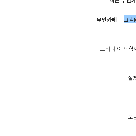
최근
무인카
무인카페
는
고객
그러나 이와 함
실
오