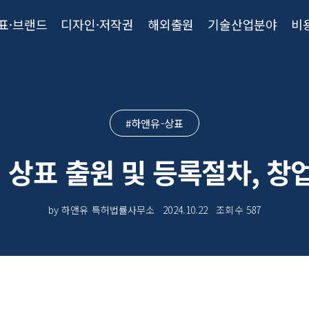
표·브랜드
디자인·저작권
해외출원
기술산업분야
비
#하앤유-상표
점 상표 출원 및 등록절차, 창
by 하앤유 특허법률사무소
2024.10.22
조회수
587