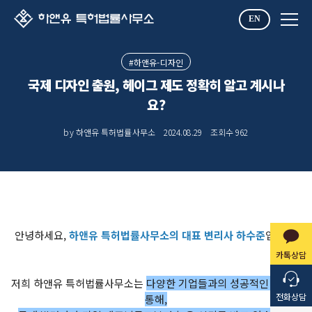
EN
#하앤유-디자인
국제 디자인 출원, 헤이그 제도 정확히 알고 계시나
요?
by 하앤유 특허법률사무소
2024.08.29
조회수
962
안녕하세요,
하앤유 특허법률사무소의 대표 변리사 하수준
입니다.
카톡상담
저희 하앤유 특허법률사무소는
다양한 기업들과의 성공적인 협업을
전화상담
통해,