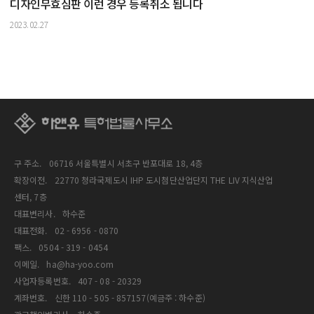
디자인무효심판 이런 경우 등록취소 됩니다
2023.02.27
구 주소.
06716 서울특별시 서초구 반포대로 18, 4층
확장이전.
22770 청라국제도시 IHP 도시첨단산업단지 THE LIV 지식산업
센터, 7층
대표변리사.
하수준
대표전화.
02 - 6956 - 0870
팩스.
0504 - 319 - 0454
이메일.
ha@ha-yoo.com
사업자등록번호.
407 - 08 - 20329
계좌번호.
신한 110 - 505 - 857157(예금주 : 하수준)