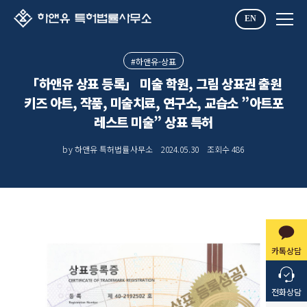
EN
#하앤유-상표
「하앤유 상표 등록」 미술 학원, 그림 상표권 출원
키즈 아트, 작품, 미술치료, 연구소, 교습소 ”아트포
레스트 미술” 상표 특허
by 하앤유 특허법률사무소
2024.05.30
조회수
486
카톡상담
전화상담