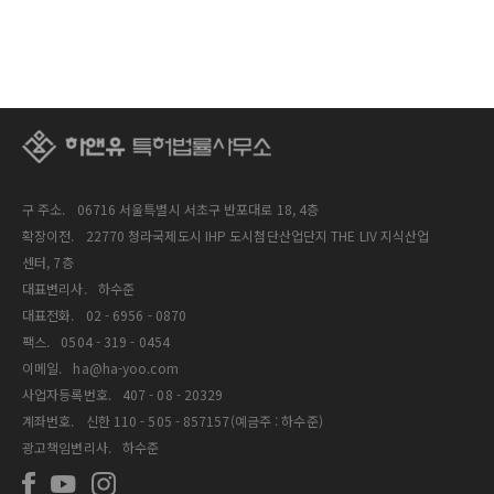
구 주소.
06716 서울특별시 서초구 반포대로 18, 4층
확장이전.
22770 청라국제도시 IHP 도시첨단산업단지 THE LIV 지식산업
센터, 7층
대표변리사.
하수준
대표전화.
02 - 6956 - 0870
팩스.
0504 - 319 - 0454
이메일.
ha@ha-yoo.com
사업자등록번호.
407 - 08 - 20329
계좌번호.
신한 110 - 505 - 857157(예금주 : 하수준)
광고책임변리사.
하수준