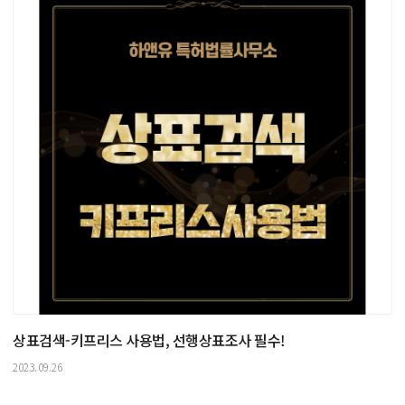
상표검색-키프리스 사용법, 선행상표조사 필수!
2023.09.26