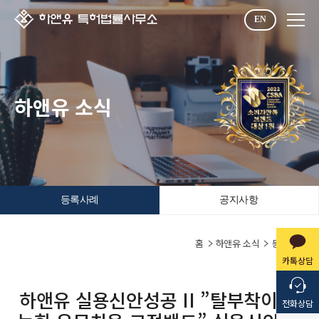
EN
하앤유 소식
등록사례
공지사항
홈
하앤유 소식
등록사례
카톡상담
하앤유 실용신안성공 II ”탈부착이 가
전화상담