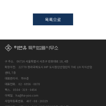
목록으로
구 주소.
06716 서울특별시 서초구 반포대로 18, 4층
확장이전.
22770 청라국제도시 IHP 도시첨단산업단지 THE LIV 지식산업
센터, 7층
대표변리사.
하수준
대표전화.
02 - 6956 - 0870
팩스.
0504 - 319 - 0454
이메일.
ha@ha-yoo.com
사업자등록번호.
407 - 08 - 20329