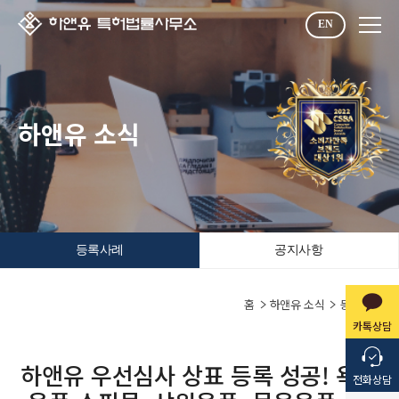
EN
하앤유 소식
등록사례
공지사항
홈
하앤유 소식
등록사례
카톡상담
하앤유 우선심사 상표 등록 성공! 욕실
전화상담