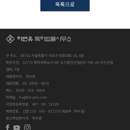
목록으로
구 주소.
06716 서울특별시 서초구 반포대로 18, 4층
확장이전.
22770 청라국제도시 IHP 도시첨단산업단지 THE LIV 지식산업
센터, 7층
대표변리사.
하수준
대표전화.
02 - 6956 - 0870
팩스.
0504 - 319 - 0454
이메일.
ha@ha-yoo.com
사업자등록번호.
407 - 08 - 20329
계좌번호.
신한 110 - 505 - 857157(예금주 : 하수준)
광고책임변리사.
하수준