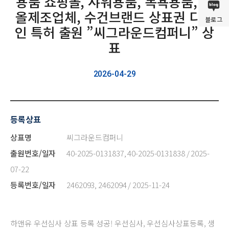
용품 쇼핑몰, 샤워용품, 목욕용품, 타
올제조업체, 수건브랜드 상표권 디자
블로그
인 특허 출원 ”씨그라운드컴퍼니” 상
표
2026-04-29
등록상표
상표명
씨그라운드컴퍼니
출원번호/일자
40-2025-0131837, 40-2025-0131838 / 2025-
07-22
등록번호/일자
2462093, 2462094 / 2025-11-24
하앤유 우선심사 상표 등록 성공! 우선심사, 우선심사상표등록, 생