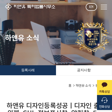
EN
하앤유 소식
등록사례
공지사항
홈
하앤유 소식
등록사례
카톡상담
하앤유 디자인등록성공ㅣ디자인 출원
전화상담