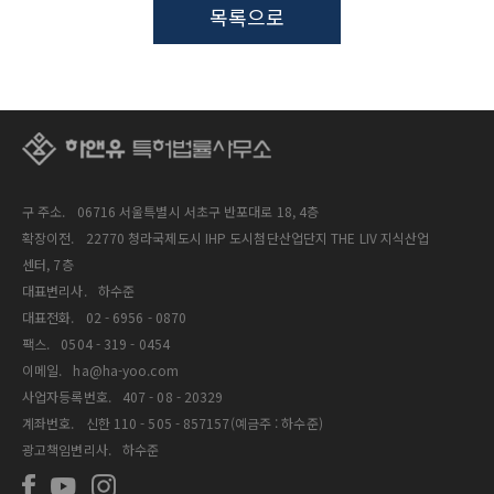
목록으로
구 주소.
06716 서울특별시 서초구 반포대로 18, 4층
확장이전.
22770 청라국제도시 IHP 도시첨단산업단지 THE LIV 지식산업
센터, 7층
대표변리사.
하수준
대표전화.
02 - 6956 - 0870
팩스.
0504 - 319 - 0454
이메일.
ha@ha-yoo.com
사업자등록번호.
407 - 08 - 20329
계좌번호.
신한 110 - 505 - 857157(예금주 : 하수준)
광고책임변리사.
하수준